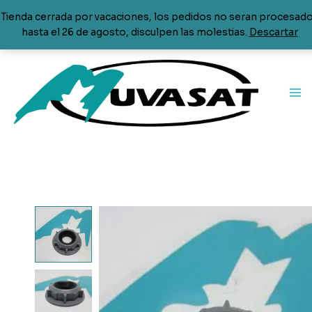
aspersor
Tienda cerrada por vacaciones, los pedidos no seran procesad
lavavajillas
hasta el 26 de agosto, disculpen las molestias.
Descartar
Teka
cantidad
Ir
al
contenido