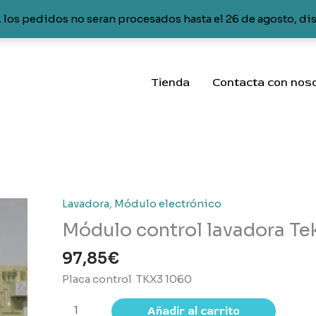
 los pedidos no seran procesados hasta el 26 de agosto, di
Tienda
Contacta con nos
Lavadora
,
Módulo electrónico
Módulo control lavadora Te
97,85
€
Placa control TKX3 1060
Módulo
Añadir al carrito