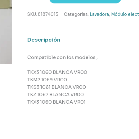
control
lavadora
SKU:
81874015
Categorías:
Lavadora
,
Módulo elect
Teka
cantidad
Descripción
Compatible con los modelos ,
TKX3 1060 BLANCA VR00
TKM2 1069 VR00
TKS3 1061 BLANCA VR00
TKZ 1067 BLANCA VR00
TKX3 1060 BLANCA VR01