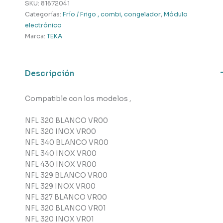
Teka
SKU:
81672041
cantidad
Categorías:
Frío / Frigo , combi, congelador
,
Módulo
electrónico
Marca:
TEKA
Descripción
Compatible con los modelos ,
NFL 320 BLANCO VR00
NFL 320 INOX VR00
NFL 340 BLANCO VR00
NFL 340 INOX VR00
NFL 430 INOX VR00
NFL 329 BLANCO VR00
NFL 329 INOX VR00
NFL 327 BLANCO VR00
NFL 320 BLANCO VR01
NFL 320 INOX VR01