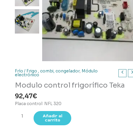
Frío / Frigo , combi, congelador
,
Módulo
electrónico
Modulo control frigorífico Teka
92,47
€
Placa control NFL 320
Modulo
Añadir al
carrito
control
frigorífico