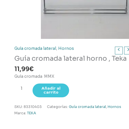
Guía cromada lateral
,
Hornos
Guía cromada lateral horno , Teka
11,99
€
Guía cromada MMX
Guía
Añadir al
carrito
cromada
lateral
horno
SKU:
83310403
Categorías:
Guía cromada lateral
,
Hornos
,
Marca:
TEKA
Teka
cantidad