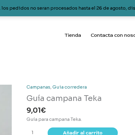
 los pedidos no seran procesados hasta el 26 de agosto, di
Tienda
Contacta con nos
Campanas
,
Guia corredera
Guía campana Teka
9,01
€
Guía para campana Teka.
Guía
Añadir al carrito