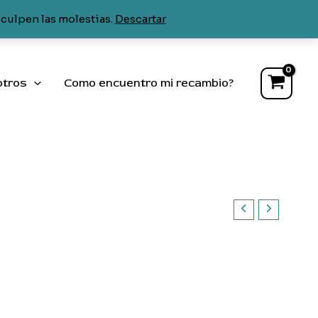
Teka
sculpen las molestias.
Descartar
cantidad
otros
Como encuentro mi recambio?