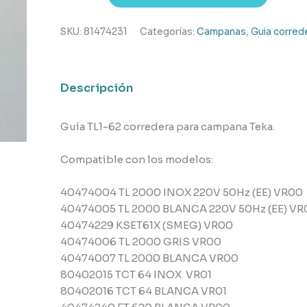
campana
Teka
SKU:
81474231
Categorías:
Campanas
,
Guia corred
cantidad
Descripción
Guía TL1-62 corredera para campana Teka.
Compatible con los modelos:
40474004 TL 2000 INOX 220V 50Hz (EE) VR00
40474005 TL 2000 BLANCA 220V 50Hz (EE) VR
40474229 KSET61X (SMEG) VR00
40474006 TL 2000 GRIS VR00
40474007 TL 2000 BLANCA VR00
80402015 TCT 64 INOX VR01
80402016 TCT 64 BLANCA VR01