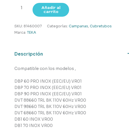
Cubretubo
Añadir al
carrito
superior
campana
,
SKU:
81460007
Categorías:
Campanas
,
Cubretubos
TEKA
Marca:
TEKA
cantidad
Descripción
Compatible con los modelos ,
DBP 60 PRO INOX (EEC/EU) VR01
DBP 70 PRO INOX (EEC/EU) VR01
DBP 90 PRO INOX (EEC/EU) VR01
DVT 88660 TRL BK 110V 60Hz VR00
DVT 98660 TRL BK 110V 60Hz VR00
DVT 68660 TRL BK 110V 60Hz VR00
DB1 60 INOX VR00
DB1 70 INOX VR00