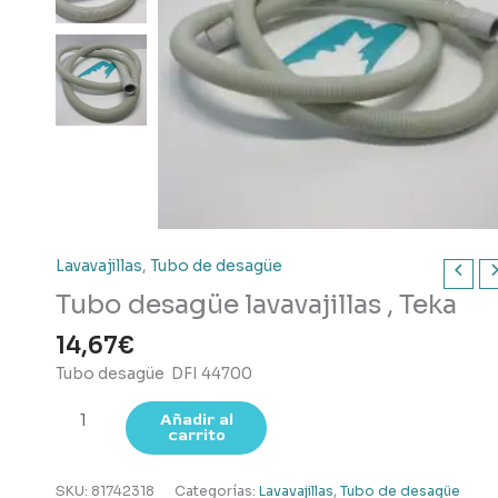
Lavavajillas
,
Tubo de desagüe
Tubo desagüe lavavajillas , Teka
14,67
€
Tubo desagüe DFI 44700
Tubo
Añadir al
carrito
desagüe
lavavajillas
,
SKU:
81742318
Categorías:
Lavavajillas
,
Tubo de desagüe