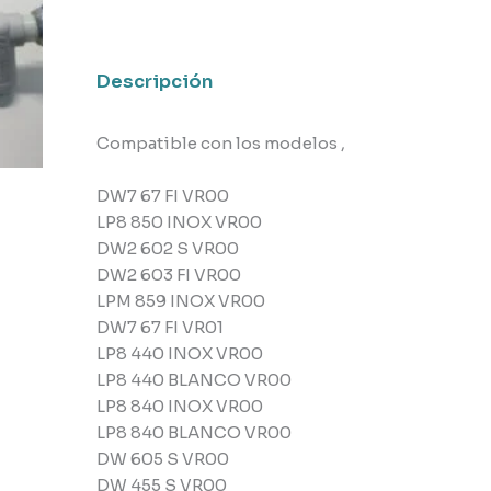
lavavajillas
Teka
cantidad
Descripción
Compatible con los modelos ,
DW7 67 FI VR00
LP8 850 INOX VR00
DW2 602 S VR00
DW2 603 FI VR00
LPM 859 INOX VR00
DW7 67 FI VR01
LP8 440 INOX VR00
LP8 440 BLANCO VR00
LP8 840 INOX VR00
LP8 840 BLANCO VR00
DW 605 S VR00
DW 455 S VR00