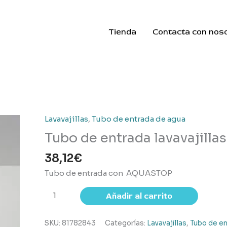
Tienda
Contacta con nos
Lavavajillas
,
Tubo de entrada de agua
Tubo de entrada lavavajilla
38,12
€
Tubo de entrada con AQUASTOP
Tubo
Añadir al carrito
de
entrada
SKU:
81782843
Categorías:
Lavavajillas
,
Tubo de en