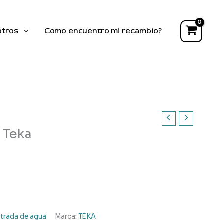
entrada
lavavajillas
Teka
otros
Como encuentro mi recambio?
cantidad
s Teka
trada de agua
Marca:
TEKA