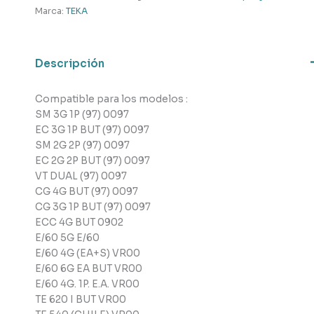
cantidad
Marca:
TEKA
Descripción
Compatible para los modelos :
SM 3G 1P (97) 0097
EC 3G 1P BUT (97) 0097
SM 2G 2P (97) 0097
EC 2G 2P BUT (97) 0097
VT DUAL (97) 0097
CG 4G BUT (97) 0097
CG 3G 1P BUT (97) 0097
ECC 4G BUT 0902
E/60 5G E/60
E/60 4G (EA+S) VR00
E/60 6G EA BUT VR00
E/60 4G. 1P. E.A. VR00
TE 620 I BUT VR00