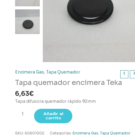
Encimera Gas
,
Tapa Quemador
Tapa quemador encimera Teka
6,63
€
Tapa difusora quemador rápido 92mm
Tapa
Añadir al
carrito
quemador
encimera
Teka
SKU:
60601002
Categorías:
Encimera Gas
,
Tapa Quemador