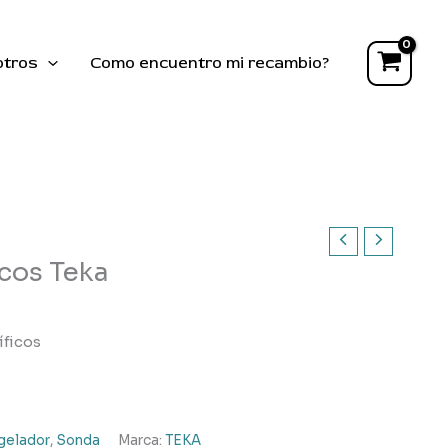
frigoríficos
Teka
cantidad
otros
Como encuentro mi recambio?
icos Teka
íficos
ngelador
,
Sonda
Marca:
TEKA