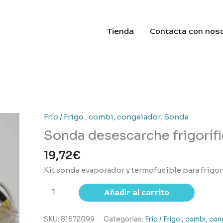
Tienda
Contacta con nos
Frío / Frigo , combi, congelador
,
Sonda
Sonda desescarche frigoríf
19,72
€
Kit sonda evaporador y termofusible para frigor
Sonda
Añadir al carrito
desescarche
frigoríficos
SKU:
81672099
Categorías:
Frío / Frigo , combi, co