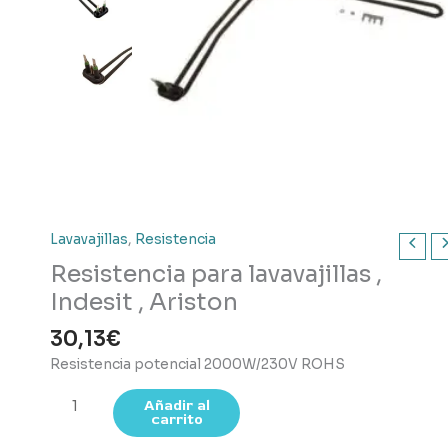
Lavavajillas
,
Resistencia
Resistencia para lavavajillas ,
Indesit , Ariston
30,13
€
Resistencia potencial 2000W/230V ROHS
Resistencia
Añadir al
carrito
para
lavavajillas