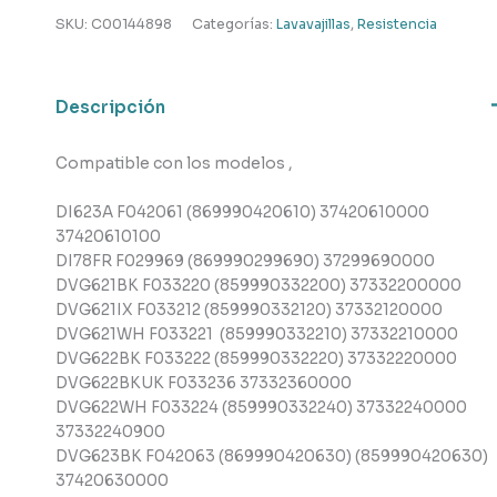
,
SKU:
C00144898
Categorías:
Lavavajillas
,
Resistencia
Indesit
,
Ariston
Descripción
cantidad
Compatible con los modelos ,
DI623A F042061 (869990420610) 37420610000
37420610100
DI78FR F029969 (869990299690) 37299690000
DVG621BK F033220 (859990332200) 37332200000
DVG621IX F033212 (859990332120) 37332120000
DVG621WH F033221 (859990332210) 37332210000
DVG622BK F033222 (859990332220) 37332220000
DVG622BKUK F033236 37332360000
DVG622WH F033224 (859990332240) 37332240000
37332240900
DVG623BK F042063 (869990420630) (859990420630)
37420630000