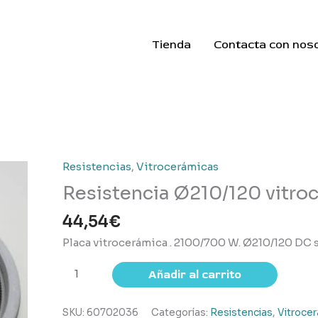
Tienda
Contacta con nos
Resistencias
,
Vitrocerámicas
Resistencia Ø210/120 vitro
44,54
€
Placa vitrocerámica . 2100/700 W. Ø210/120 DC 
Resistencia
Añadir al carrito
Ø210/120
vitrocerámica
SKU:
60702036
Categorías:
Resistencias
,
Vitroce