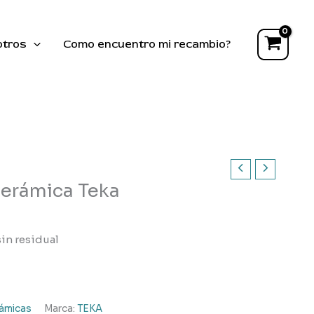
vitrocerámica
Teka
cantidad
otros
Como encuentro mi recambio?
cerámica Teka
sin residual
rámicas
Marca:
TEKA