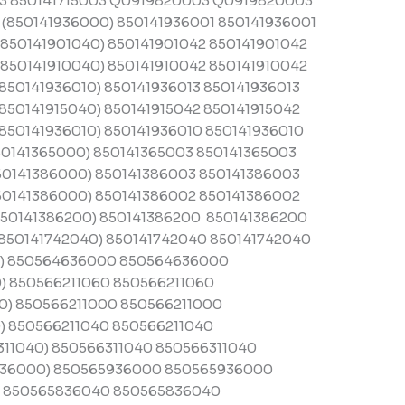
003 850141715003 Q0919820003 Q0919820003
850141936000) 850141936001 850141936001
50141901040) 850141901042 850141901042
50141910040) 850141910042 850141910042
50141936010) 850141936013 850141936013
50141915040) 850141915042 850141915042
50141936010) 850141936010 850141936010
141365000) 850141365003 850141365003
0141386000) 850141386003 850141386003
0141386000) 850141386002 850141386002
0141386200) 850141386200 850141386200
50141742040) 850141742040 850141742040
) 850564636000 850564636000
) 850566211060 850566211060
) 850566211000 850566211000
) 850566211040 850566211040
1040) 850566311040 850566311040
36000) 850565936000 850565936000
 850565836040 850565836040