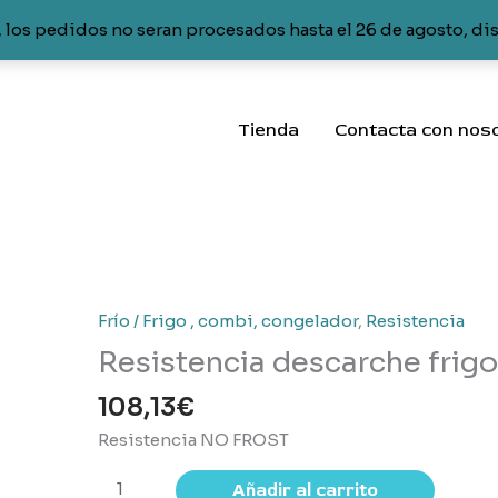
 los pedidos no seran procesados hasta el 26 de agosto, di
Tienda
Contacta con nos
Frío / Frigo , combi, congelador
,
Resistencia
Resistencia descarche frigo
108,13
€
Resistencia NO FROST
Resistencia
Añadir al carrito