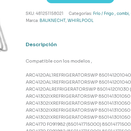
descarche
frigorífico
SKU:
481251158021
Categorías:
Frío / Frigo , combi
Whirlpool
Marca:
BAUKNECHT
,
WHIRLPOOL
,
Bauknecht
cantidad
Descripción
Compatible con los modelos ,
ARC4120AL1REFRIGERATORSWP 850141201040 (
ARC4120AL1REFRIGERATORSWP 850141201040 
ARC4120ALREFRIGERATORSWP 850141201030 (8
ARC41302IXREFRIGERATORSWP 850141301050 (
ARC41302IXREFRIGERATORSWP 850141310050 (
ARC41302IXREFRIGERATORSWP 850141310050 (
ARC41302IXREFRIGERATORSWP 850141301050 (
ARC4170 F091982 (850141715000) 850141715