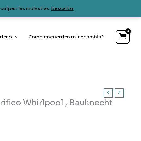
frigorífico
sculpen las molestias.
Descartar
Whirlpool
,
Bauknecht
cantidad
otros
Como encuentro mi recambio?
rífico Whirlpool , Bauknecht