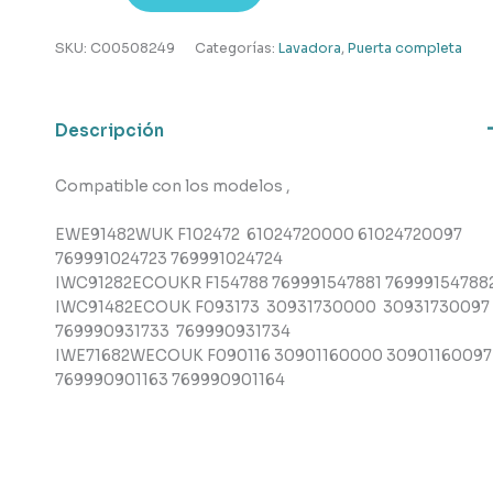
lavadora
,Indesit
SKU:
C00508249
Categorías:
Lavadora
,
Puerta completa
cantidad
Descripción
Compatible con los modelos ,
EWE91482WUK F102472 61024720000 61024720097
769991024723 769991024724
IWC91282ECOUKR F154788 769991547881 76999154788
IWC91482ECOUK F093173 30931730000 30931730097
769990931733 769990931734
IWE71682WECOUK F090116 30901160000 30901160097
769990901163 769990901164