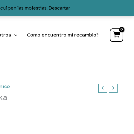
frigorífico
sculpen las molestias.
Descartar
,
Teka
cantidad
otros
Como encuentro mi recambio?
nico
eka