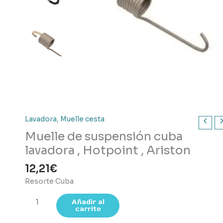
Lavadora
,
Muelle cesta
Muelle de suspensión cuba
lavadora , Hotpoint , Ariston
12,21
€
Resorte Cuba
Muelle
Añadir al
carrito
de
suspensión