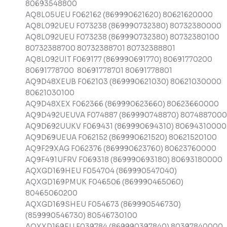
80693548800
AQ8L05UEU F062162 (869990621620) 80621620000
AQ8L092UEU F073238 (869990732380) 80732380000
AQ8L092UEU F073238 (869990732380) 80732380100
80732388700 80732388701 80732388801
AQ8L092UIT F069177 (869990691770) 80691770200
80691778700 80691778701 80691778801
AQ9D48XEUB F062103 (869990621030) 80621030000
80621030100
AQ9D48XEX F062366 (869990623660) 80623660000
AQ9D492UEUVA F074887 (869990748870) 807488700
AQ9D692UUKV F069431 (869990694310) 80694310000
AQ9D69UEUA F062152 (869990621520) 80621520100
AQ9F29XAG F062376 (869990623760) 80623760000
AQ9F491UFRV F069318 (869990693180) 80693180000
AQXGD169HEU F054704 (869990547040)
AQXGD169PMUK F046506 (869990465060)
80465060200
AQXGD169SHEU F054673 (869990546730)
(859990546730) 80546730100
AQXXD169EU F039784 (869990397840) 80397840000