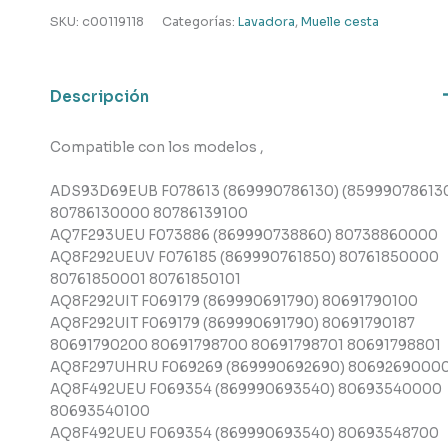
cuba
SKU:
c00119118
Categorías:
Lavadora
,
Muelle cesta
lavadora
,
Hotpoint
Descripción
,
Ariston
Compatible con los modelos ,
cantidad
ADS93D69EUB F078613 (869990786130) (85999078613
80786130000 80786139100
AQ7F293UEU F073886 (869990738860) 80738860000
AQ8F292UEUV F076185 (869990761850) 80761850000
80761850001 80761850101
AQ8F292UIT F069179 (869990691790) 80691790100
AQ8F292UIT F069179 (869990691790) 80691790187
80691790200 80691798700 80691798701 80691798801
AQ8F297UHRU F069269 (869990692690) 8069269000
AQ8F492UEU F069354 (869990693540) 80693540000
80693540100
AQ8F492UEU F069354 (869990693540) 80693548700