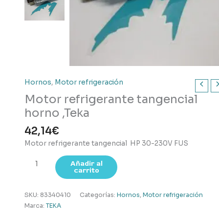
Hornos
,
Motor refrigeración
Motor refrigerante tangencial
horno ,Teka
42,14
€
Motor refrigerante tangencial HP 30-230V FUS
Motor
Añadir al
carrito
refrigerante
tangencial
horno
SKU:
83340410
Categorías:
Hornos
,
Motor refrigeración
,Teka
Marca:
TEKA
cantidad