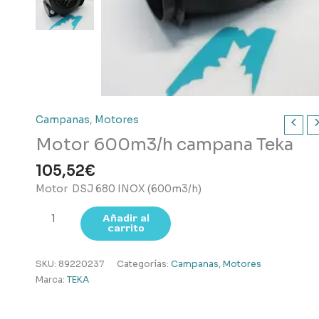
Campanas
,
Motores
Motor 600m3/h campana Teka
105,52
€
Motor DSJ 680 INOX (600m3/h)
Motor
Añadir al
carrito
600m3/h
campana
Teka
SKU:
89220237
Categorías:
Campanas
,
Motores
cantidad
Marca:
TEKA