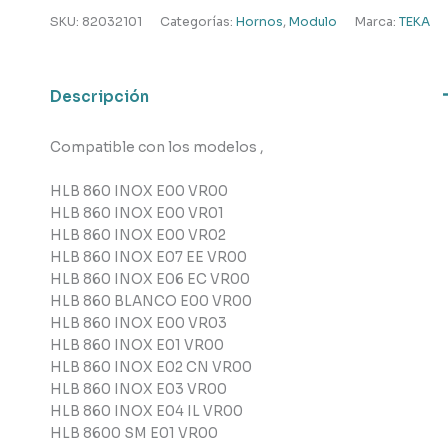
Teka
SKU:
82032101
Categorías:
Hornos
,
Modulo
Marca:
TEKA
cantidad
Descripción
Compatible con los modelos ,
HLB 860 INOX E00 VR00
HLB 860 INOX E00 VR01
HLB 860 INOX E00 VR02
HLB 860 INOX E07 EE VR00
HLB 860 INOX E06 EC VR00
HLB 860 BLANCO E00 VR00
HLB 860 INOX E00 VR03
HLB 860 INOX E01 VR00
HLB 860 INOX E02 CN VR00
HLB 860 INOX E03 VR00
HLB 860 INOX E04 IL VR00
HLB 8600 SM E01 VR00