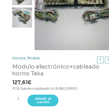
Hornos
,
Modulo
Modulo electrónico+cableado
horno Teka
127,61
€
PCB fuente+cableado HLB 860 (MMX)
Modulo
Añadir al
carrito
electrónico+cableado
horno