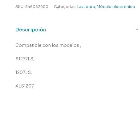
,
SKU:
546062900
Categorías:
Lavadora
,
Módulo electrónico
New
pol
,
Descripción
Ardo
,
Compatible con los modelos ,
Taurus
cantidad
S1277LS,
1207LS,
XLS1207