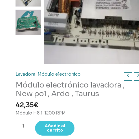
Lavadora
,
Módulo electrónico
Módulo electrónico lavadora ,
New pol , Ardo , Taurus
42,35
€
Módulo H8.1 1200 RPM
Módulo
Añadir al
carrito
electrónico
lavadora