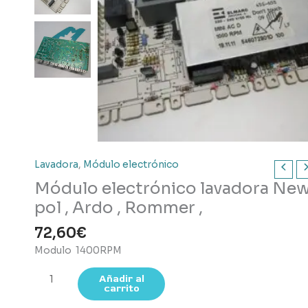
Lavadora
,
Módulo electrónico
Módulo electrónico lavadora Ne
pol , Ardo , Rommer ,
72,60
€
Modulo 1400RPM
Módulo
Añadir al
carrito
electrónico
lavadora