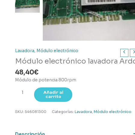
Lavadora
,
Módulo electrónico
Módulo electrónico lavadora Ard
48,40
€
Módulo de potencia 800rpm
Módulo
Añadir al
carrito
electrónico
lavadora
Ardo
SKU:
546081300
Categorías:
Lavadora
,
Módulo electrónico
cantidad
Descripción