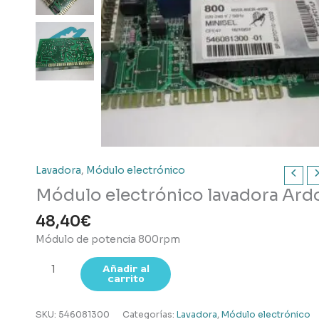
Lavadora
,
Módulo electrónico
Módulo electrónico lavadora Ard
48,40
€
Módulo de potencia 800rpm
Módulo
Añadir al
carrito
electrónico
lavadora
Ardo
SKU:
546081300
Categorías:
Lavadora
,
Módulo electrónico