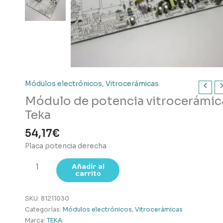
Módulos electrónicos
,
Vitrocerámicas
Módulo de potencia vitrocerámic
Teka
54,17
€
Placa potencia derecha
Módulo
Añadir al
carrito
de
potencia
vitrocerámica
SKU:
81211030
Teka
Categorías:
Módulos electrónicos
,
Vitrocerámicas
cantidad
Marca:
TEKA