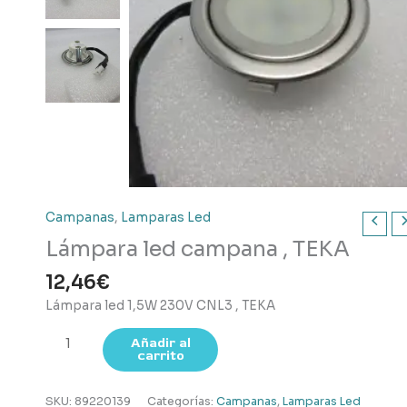
Campanas
,
Lamparas Led
Lámpara led campana , TEKA
12,46
€
Lámpara led 1,5W 230V CNL3 , TEKA
Lámpara
Añadir al
carrito
led
campana
,
SKU:
89220139
Categorías:
Campanas
,
Lamparas Led