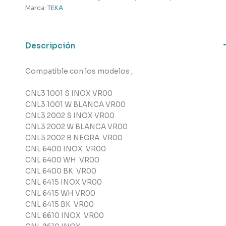
TEKA
Marca:
TEKA
cantidad
Descripción
Compatible con los modelos ,
CNL3 1001 S INOX VR00
CNL3 1001 W BLANCA VR00
CNL3 2002 S INOX VR00
CNL3 2002 W BLANCA VR00
CNL3 2002 B NEGRA VR00
CNL 6400 INOX VR00
CNL 6400 WH VR00
CNL 6400 BK VR00
CNL 6415 INOX VR00
CNL 6415 WH VR00
CNL 6415 BK VR00
CNL 6610 INOX VR00