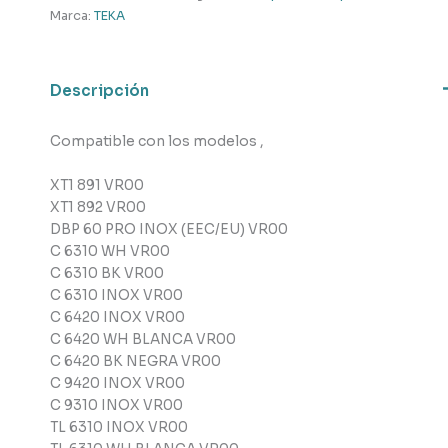
Teka
Marca:
TEKA
cantidad
Descripción
Compatible con los modelos ,
XT1 891 VR00
XT1 892 VR00
DBP 60 PRO INOX (EEC/EU) VR00
C 6310 WH VR00
C 6310 BK VR00
C 6310 INOX VR00
C 6420 INOX VR00
C 6420 WH BLANCA VR00
C 6420 BK NEGRA VR00
C 9420 INOX VR00
C 9310 INOX VR00
TL 6310 INOX VR00