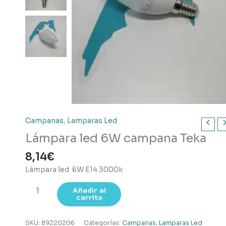
Campanas
,
Lamparas Led
Lámpara led 6W campana Teka
8,14
€
Lámpara led 6W E14 3000k
Lámpara
Añadir al
carrito
led
6W
campana
SKU:
89220206
Categorías:
Campanas
,
Lamparas Led