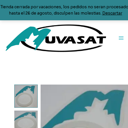
sal
Tienda cerrada por vacaciones, los pedidos no seran procesad
lavavajillas
hasta el 26 de agosto, disculpen las molestias.
Descartar
Teka
cantidad
Ir
al
contenido