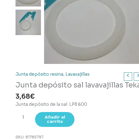
Junta depósito resina
,
Lavavajillas
Junta depósito sal lavavajillas Tek
3,68
€
Junta depósito de la sal LP8 600
Junta
Añadir al
carrito
depósito
sal
lavavajillas
SKU:
81785797