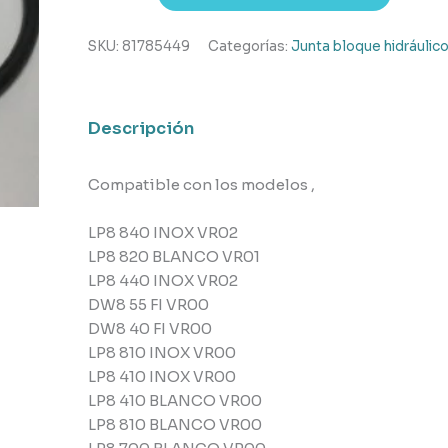
bloque
hidráulico
SKU:
81785449
Categorías:
Junta bloque hidráulic
lavavajillas
Teka
cantidad
Descripción
Compatible con los modelos ,
LP8 840 INOX VR02
LP8 820 BLANCO VR01
LP8 440 INOX VR02
DW8 55 FI VR00
DW8 40 FI VR00
LP8 810 INOX VR00
LP8 410 INOX VR00
LP8 410 BLANCO VR00
LP8 810 BLANCO VR00