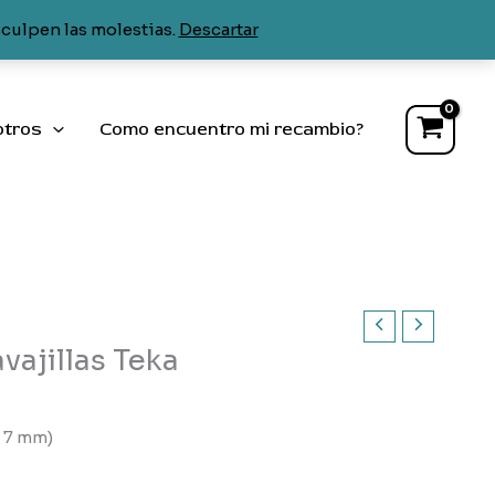
hidráulico
sculpen las molestias.
Descartar
lavavajillas
Teka
cantidad
otros
Como encuentro mi recambio?
vajillas Teka
 7 mm)