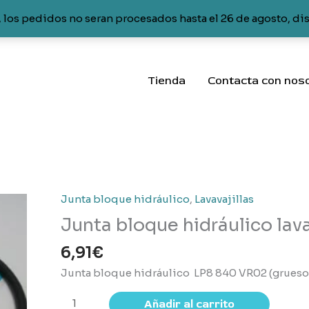
 los pedidos no seran procesados hasta el 26 de agosto, di
Tienda
Contacta con nos
Junta bloque hidráulico
,
Lavavajillas
Junta bloque hidráulico lava
6,91
€
Junta bloque hidráulico LP8 840 VR02 (grueso
Junta
Añadir al carrito