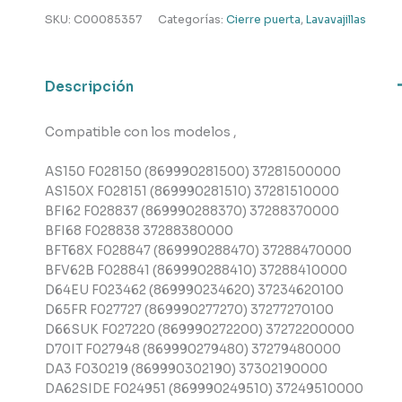
lavavajillas
SKU:
C00085357
Categorías:
Cierre puerta
,
Lavavajillas
,
Ariston
,
Descripción
Hotpoint
,
Compatible con los modelos ,
Indesit
cantidad
AS150 F028150 (869990281500) 37281500000
AS150X F028151 (869990281510) 37281510000
BFI62 F028837 (869990288370) 37288370000
BFI68 F028838 37288380000
BFT68X F028847 (869990288470) 37288470000
BFV62B F028841 (869990288410) 37288410000
D64EU F023462 (869990234620) 37234620100
D65FR F027727 (869990277270) 37277270100
D66SUK F027220 (869990272200) 37272200000
D70IT F027948 (869990279480) 37279480000
DA3 F030219 (869990302190) 37302190000
DA62SIDE F024951 (869990249510) 37249510000