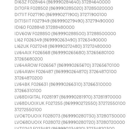
DI63Z F028464 (869990284640) 37284640000
DI70FR F028502 (869990285020) 37285020000
DI71IT F027190 (869990271900) 37271900100
DI71SIIT F027949 (869990279490) 37279490000
IDI60 F028848 37288480000
IDV60W F028850 (869990288500) 37288500000
LI62 F026349 (869990263490) 37263490000
LI62UK F027248 (869990272480) 37272480000
LV64AIX F026568 (869990265680) 37265680100
37265680200
LV64AROW F026567 (869990265670) 37265670100
LV64AWH F026487 (869990264870) 37264870100
37264870200
LV64BK F026631 (869990266310) 37266310000
37266310100
LV68DIGITAL F028197 (869990281970) 37281970000
LV68DUOIXUK F027255 (869990272550) 37272550100
37272550100
LVO67DUOIX F028073 (869990280730) 37280730000
LVO68DUOIX F028072 (869990280720) 37280720000
LVTI1242 F023482 (869990234820) 37234820300