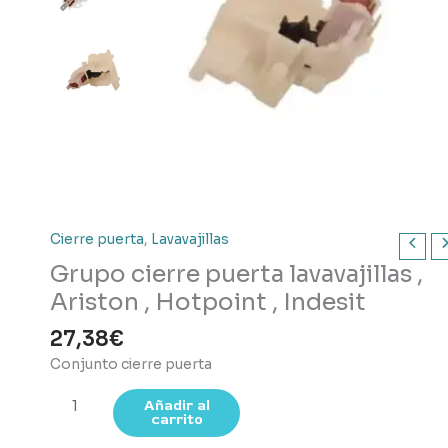
Cierre puerta
,
Lavavajillas
Grupo cierre puerta lavavajillas ,
Ariston , Hotpoint , Indesit
27,38
€
Conjunto cierre puerta
Grupo
Añadir al
carrito
cierre
puerta