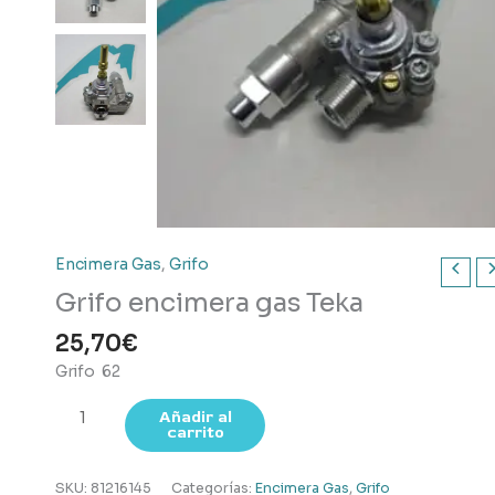
Encimera Gas
,
Grifo
Grifo encimera gas Teka
25,70
€
Grifo 62
Grifo
Añadir al
carrito
encimera
gas
Teka
SKU:
81216145
Categorías:
Encimera Gas
,
Grifo