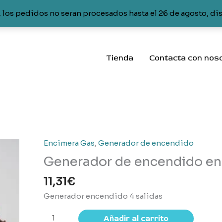
 los pedidos no seran procesados hasta el 26 de agosto, di
Tienda
Contacta con nos
Encimera Gas
,
Generador de encendido
Generador de encendido en
11,31
€
Generador encendido 4 salidas
Generador
Añadir al carrito