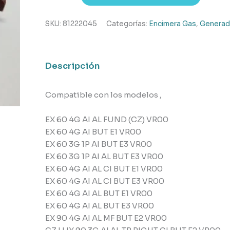
de
encendido
SKU:
81222045
Categorías:
Encimera Gas
,
Generad
encimera
gas
Teka
Descripción
cantidad
Compatible con los modelos ,
EX 60 4G AI AL FUND (CZ) VR00
EX 60 4G AI BUT E1 VR00
EX 60 3G 1P AI BUT E3 VR00
EX 60 3G 1P AI AL BUT E3 VR00
EX 60 4G AI AL CI BUT E1 VR00
EX 60 4G AI AL CI BUT E3 VR00
EX 60 4G AI AL BUT E1 VR00
EX 60 4G AI AL BUT E3 VR00
EX 90 4G AI AL MF BUT E2 VR00