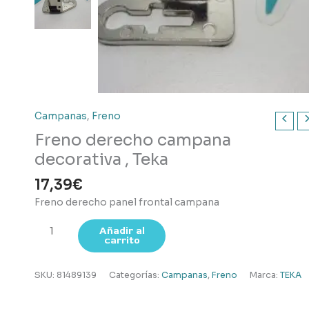
Campanas
,
Freno
Freno derecho campana
decorativa , Teka
17,39
€
Freno derecho panel frontal campana
Freno
Añadir al
carrito
derecho
campana
decorativa
SKU:
81489139
Categorías:
Campanas
,
Freno
Marca:
TEKA
,
Teka