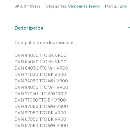
decorativa
SKU:
81489139
Categorías:
Campanas
,
Freno
Marca:
TEKA
,
Teka
cantidad
Descripción
Compatible con los modelos ,
DVN 94030 TTC BK VR00
DVN 64030 TTC BK VR00
DVN 64030 TTC WH VR00
DVN 74030 TTC BK VR00
DVN 74030 TTC WH VR00
DVN 94030 TTC WH VR00
DVN 77050 TTC WH VR00
DVN 77050 TTC BK VR00
DVN 97050 TTC WH VR00
DVN 97050 TTC BK VR00
DVN 67050 TTC BK VR00
DVN 67050 TTC WH VR00