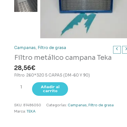
Campanas
,
Filtro de grasa
Filtro metálico campana Teka
28,56
€
Filtro 260*320 5 CAPAS (DM-60 Y 90)
Filtro
Añadir al
carrito
metálico
campana
Teka
SKU:
81486050
Categorías:
Campanas
,
Filtro de grasa
cantidad
Marca:
TEKA