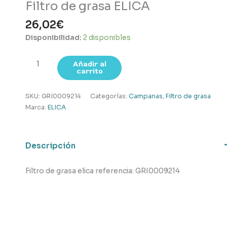
Filtro de grasa ELICA
26,02
€
Disponibilidad:
2 disponibles
Filtro
Añadir al
carrito
de
grasa
ELICA
SKU:
GRI0009214
Categorías:
Campanas
,
Filtro de grasa
cantidad
Marca:
ELICA
Descripción
Filtro de grasa elica referencia: GRI0009214