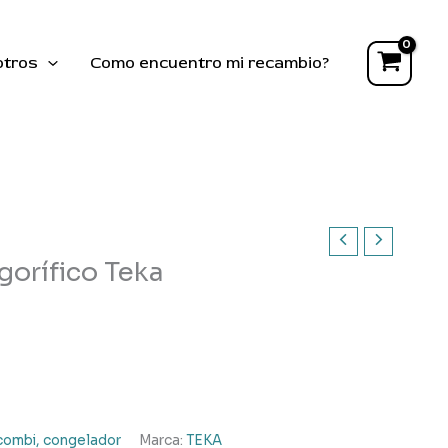
botellero
frigorífico
Teka
otros
Como encuentro mi recambio?
cantidad
gorífico Teka
, combi, congelador
Marca:
TEKA