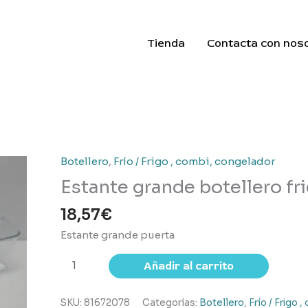
Tienda
Contacta con nos
Botellero
,
Frío / Frigo , combi, congelador
Estante grande botellero fri
18,57
€
Estante grande puerta
Estante
Añadir al carrito
grande
botellero
SKU:
81672078
Categorías:
Botellero
,
Frío / Frigo 