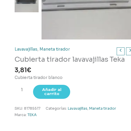
Lavavajillas
,
Maneta tirador
Cubierta tirador lavavajillas Teka
3,81
€
Cubierta tirador blanco
Cubierta
Añadir al
carrito
tirador
lavavajillas
Teka
SKU:
81785517
Categorías:
Lavavajillas
,
Maneta tirador
cantidad
Marca:
TEKA