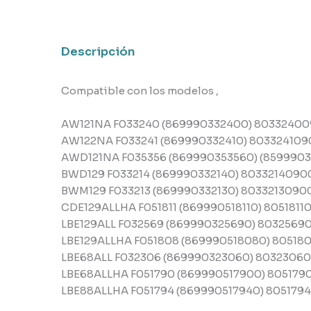
lavadora
,
Ariston
Descripción
cantidad
Compatible con los modelos ,
AW121NA F033240 (869990332400) 8033240
AW122NA F033241 (869990332410) 80332410
AWD121NA F035356 (869990353560) (859990
BWD129 F033214 (869990332140) 8033214090
BWM129 F033213 (869990332130) 8033213090
CDE129ALLHA F051811 (869990518110) 805181
LBE129ALL F032569 (869990325690) 8032569
LBE129ALLHA F051808 (869990518080) 8051
LBE68ALL F032306 (869990323060) 8032306
LBE68ALLHA F051790 (869990517900) 80517
LBE88ALLHA F051794 (869990517940) 805179