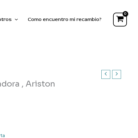
puerta
lavadora
,
otros
Como encuentro mi recambio?
Ariston
cantidad
dora , Ariston
rta