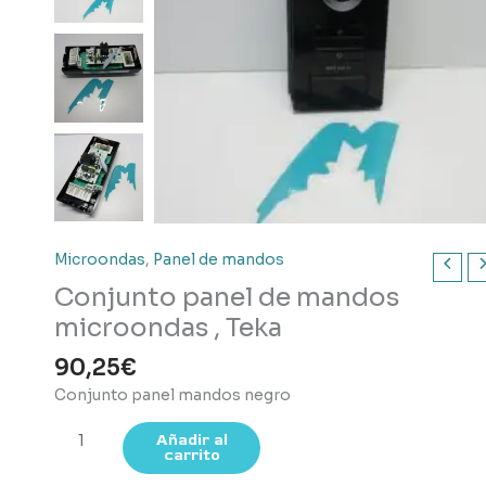
Microondas
,
Panel de mandos
Conjunto panel de mandos
microondas , Teka
90,25
€
Conjunto panel mandos negro
Conjunto
Añadir al
carrito
panel
de