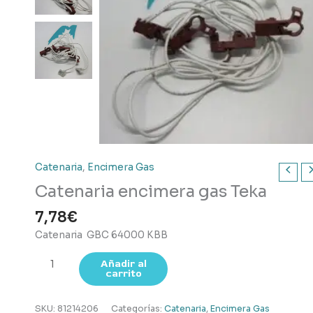
Catenaria
,
Encimera Gas
Catenaria encimera gas Teka
7,78
€
Catenaria GBC 64000 KBB
Catenaria
Añadir al
carrito
encimera
gas
Teka
SKU:
81214206
Categorías:
Catenaria
,
Encimera Gas