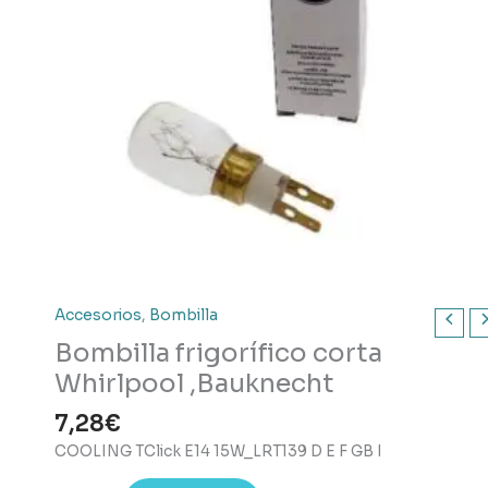
Accesorios
,
Bombilla
Bombilla frigorífico corta
Whirlpool ,Bauknecht
7,28
€
COOLING TClick E14 15W_LRT139 D E F GB I