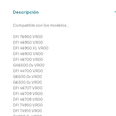
Teka
cantidad
Descripción
Compatible con los modelos ,
DFI 76950 VR00
DFI 46950 VR00
DFI 46950 XL VR00
DFI 46900 VR00
DFI 46700 VR00
GX6500.0v VR00
DFI 44700 VR00
G6500.0v VR00
G6300.0v VR00
DFI 46707 VR00
DFI 46709 VR00
DFI 46708 VR00
DFI 74950 VR00
DFI 74910 VR00