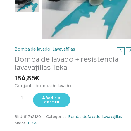
Bomba de lavado
,
Lavavajillas
Bomba de lavado + resistencia
lavavajillas Teka
184,85
€
Conjunto bomba de lavado
Bomba
Añadir al
carrito
de
lavado
+
SKU:
81742120
Categorías:
Bomba de lavado
,
Lavavajillas
resistencia
Marca:
TEKA
lavavajillas