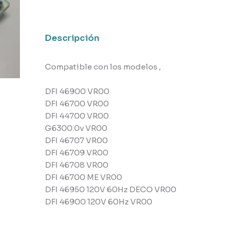
,
Teka
cantidad
Descripción
Compatible con los modelos ,
DFI 46900 VR00
DFI 46700 VR00
DFI 44700 VR00
G6300.0v VR00
DFI 46707 VR00
DFI 46709 VR00
DFI 46708 VR00
DFI 46700 ME VR00
DFI 46950 120V 60Hz DECO VR00
DFI 46900 120V 60Hz VR00