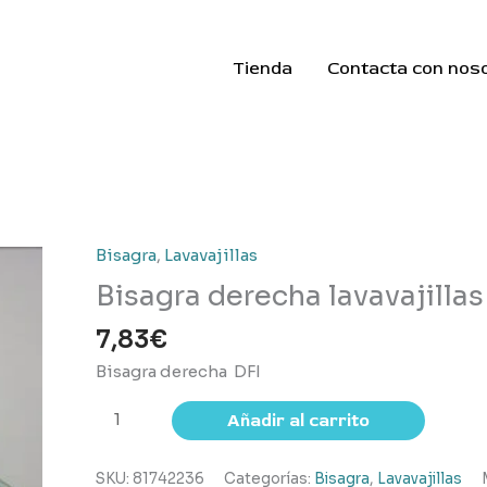
Tienda
Contacta con nos
Bisagra
,
Lavavajillas
Bisagra derecha lavavajillas
7,83
€
Bisagra derecha DFI
Bisagra
Añadir al carrito
derecha
lavavajillas
SKU:
81742236
Categorías:
Bisagra
,
Lavavajillas