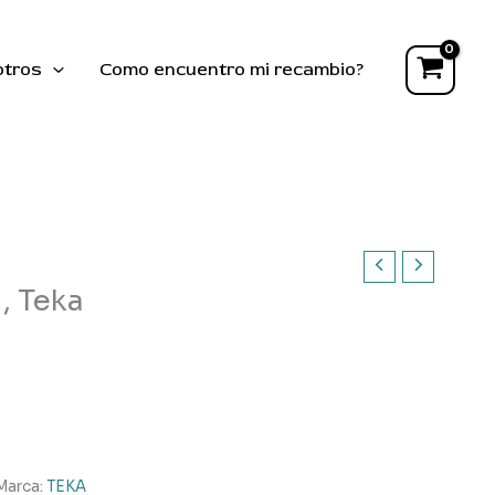
lavavajillas
,
Teka
otros
Como encuentro mi recambio?
cantidad
 , Teka
Marca:
TEKA