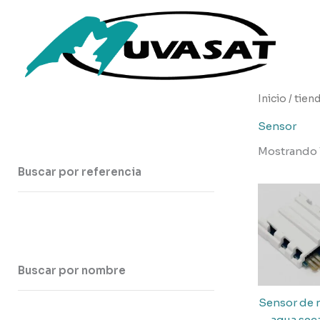
Ir
al
contenido
Inicio
/
tien
Sensor
Mostrando 
Buscar por referencia
Buscar por nombre
Sensor de 
agua sec