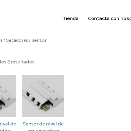
Tienda
Contacta con nos
da
/
Secadoras
/ Sensor
los 2 resultados
nivel de
Sensor de nivel de
adora
agua secadora