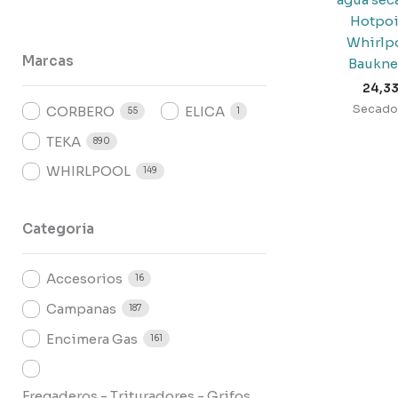
Hotpoi
Whirlpo
Marcas
Baukne
24,3
Secado
CORBERO
ELICA
55
1
TEKA
890
WHIRLPOOL
149
Categoria
Accesorios
16
Campanas
187
Encimera Gas
161
Fregaderos - Trituradores - Grifos