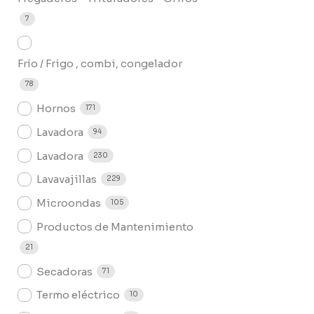
7
Frío / Frigo , combi, congelador
78
Hornos
171
Lavadora
94
Lavadora
230
Lavavajillas
229
Microondas
105
Productos de Mantenimiento
21
Secadoras
71
Termo eléctrico
10