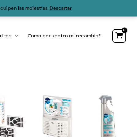
sculpen las molestias.
Descartar
otros
Como encuentro mi recambio?