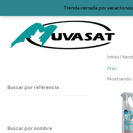
Tienda cerrada por vacaciones,
Ir
al
contenido
Inicio
/
tien
Frio
Mostrando 
Buscar por referencia
Buscar por nombre