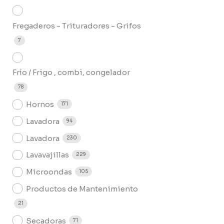
Fregaderos - Trituradores - Grifos
7
Frío / Frigo , combi, congelador
78
Hornos
171
Lavadora
94
Lavadora
230
Lavavajillas
229
Microondas
105
Productos de Mantenimiento
21
Secadoras
71