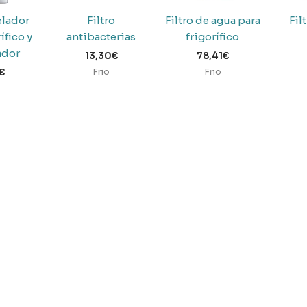
lador
Filtro
Filtro de agua para
Fil
ífico y
antibacterias
frigorífico
ador
13,30
€
78,41
€
Frio
Frio
€