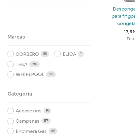
Desconge
para frigor
congel
17,91
Marcas
Frio
CORBERO
ELICA
55
1
TEKA
890
WHIRLPOOL
149
Categoria
Accesorios
16
Campanas
187
Encimera Gas
161