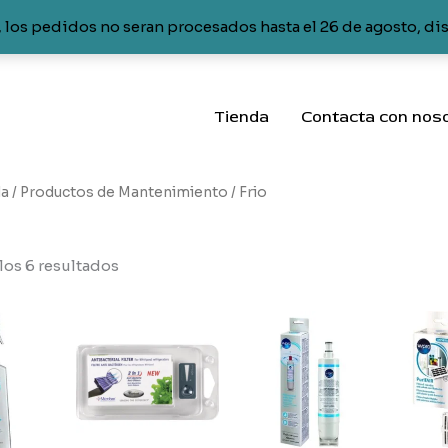
 los pedidos no seran procesados hasta el 26 de agosto, di
Tienda
Contacta con nos
da
/
Productos de Mantenimiento
/ Frio
los 6 resultados