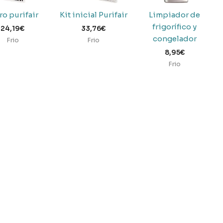
tro purifair
Kit inicial Purifair
Limpiador de
frigorífico y
24,19
€
33,76
€
congelador
Frio
Frio
8,95
€
Frio