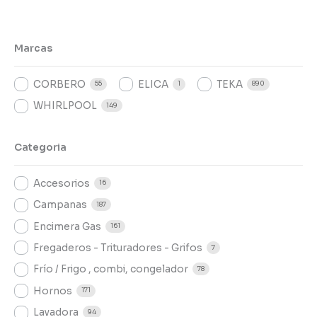
Marcas
CORBERO
ELICA
TEKA
55
1
890
WHIRLPOOL
149
Categoria
Accesorios
16
Campanas
187
Encimera Gas
161
Fregaderos - Trituradores - Grifos
7
Frío / Frigo , combi, congelador
78
Hornos
171
Lavadora
94