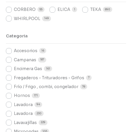
CORBERO
ELICA
TEKA
55
1
890
WHIRLPOOL
149
Categoria
Accesorios
16
Campanas
187
Encimera Gas
161
Fregaderos - Trituradores - Grifos
7
Frío / Frigo , combi, congelador
78
Hornos
171
Lavadora
94
Lavadora
230
Lavavajillas
229
Microondas
105