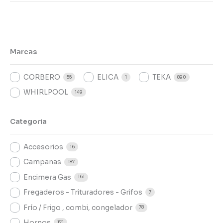
Marcas
CORBERO
ELICA
TEKA
55
1
890
WHIRLPOOL
149
Categoria
Accesorios
16
Campanas
187
Encimera Gas
161
Fregaderos - Trituradores - Grifos
7
Frío / Frigo , combi, congelador
78
Hornos
171