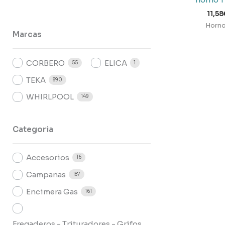
11,58
Horn
Marcas
CORBERO
ELICA
55
1
TEKA
890
WHIRLPOOL
149
Categoria
Accesorios
16
Campanas
187
Encimera Gas
161
Fregaderos - Trituradores - Grifos