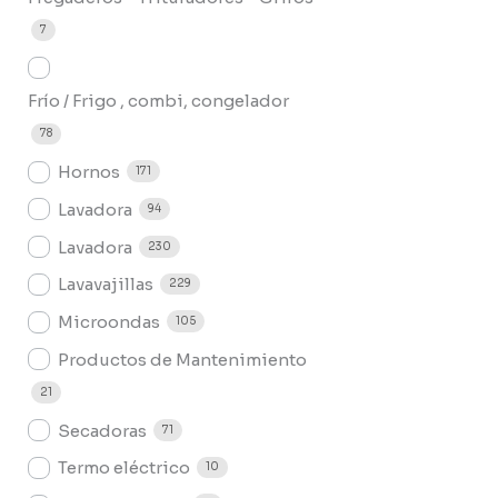
7
Frío / Frigo , combi, congelador
78
Hornos
171
Lavadora
94
Lavadora
230
Lavavajillas
229
Microondas
105
Productos de Mantenimiento
21
Secadoras
71
Termo eléctrico
10