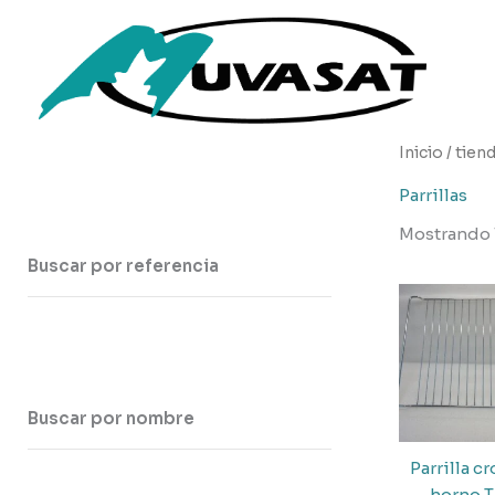
Ir
al
contenido
Inicio
/
tien
Parrillas
Mostrando 
Buscar por referencia
Buscar por nombre
Parrilla 
horno 