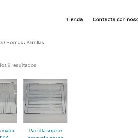
Tienda
Contacta con nos
da
/
Hornos
/ Parrillas
los 2 resultados
cromada
Parrilla soprte
TEKA
cromado horno