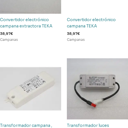
Convertidor electrónico
Convertidor electrónico
campana extractora TEKA
campana TEKA
38,97
€
38,97
€
Campanas
Campanas
Transformador campana ,
Transformador luces